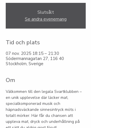
Slutsålt
Se andra evenemang
Tid och plats
07 nov. 2025 18:15 – 21:30
Södermannagatan 27, 116 40
Stockholm, Sverige
Om
Välkommen till den legala Svartklubben – 
en unik upplevelse där läcker mat, 
specialkomponerad musik och 
häpnadsväckande sinnesintryck möts i 
totalt mörker. Här får du chansen att 
uppleva mat, dryck och underhållning på 
ett sätt du aldrig gjort förut!