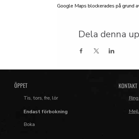
Google Maps blockerades på grund av d
Dela denna up
ÖPPET
KONTAKT
Tis, tors, fre, lör
Ring
Mejl
Endast förbokning
Boka