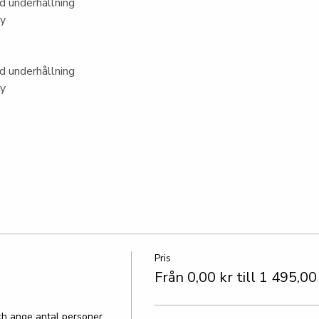
 underhållning
ny
 underhållning
ny
Pris
Från 0,00 kr till 1 495,00
h ange antal personer.
