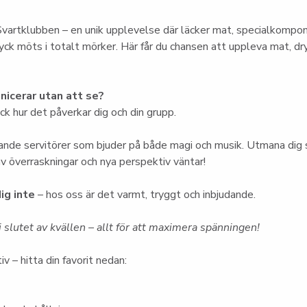
vartklubben – en unik upplevelse där läcker mat, specialkompo
ck möts i totalt mörker. Här får du chansen att uppleva mat, dry
icerar utan att se?
k hur det påverkar dig och din grupp.
nde servitörer som bjuder på både magi och musik. Utmana dig s
 av överraskningar och nya perspektiv väntar!
ig inte
 – hos oss är det varmt, tryggt och inbjudande.
 slutet av kvällen – allt för att maximera spänningen!
iv – hitta din favorit nedan: