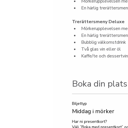
Mörkerupplevelsen med
En härlig trerättersme
Trerättersmeny Deluxe
Mörkerupplevelsen med
En härlig trerättersme
Bubblig välkomstdrink
Två glas vin eller öl
Kaffe/te och dessertvin
Boka din plats
Biljettyp
Middag i mörker
Har ni presentkort?

Välj ”Boka med presentkort” oc