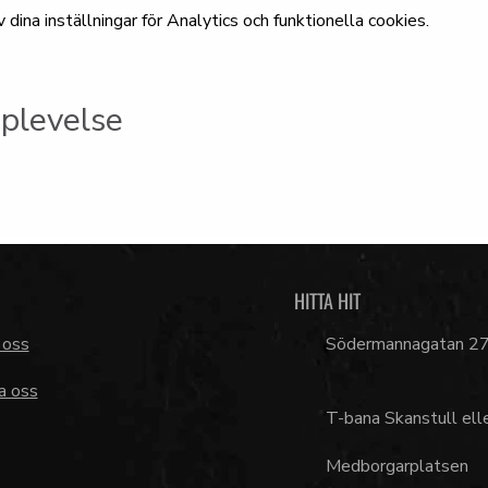
ina inställningar för Analytics och funktionella cookies.
plevelse
HITTA HIT
 oss
Södermannagatan 2
a oss
T-bana Skanstull ell
Medborgarplatsen