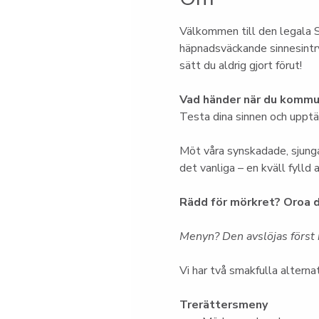
Välkommen till den legala S
häpnadsväckande sinnesintry
sätt du aldrig gjort förut!
Vad händer när du kommun
Testa dina sinnen och upptäc
Möt våra synskadade, sjunga
det vanliga – en kväll fylld
Rädd för mörkret? Oroa d
Menyn? Den avslöjas först i
Vi har två smakfulla alternat
Trerättersmeny