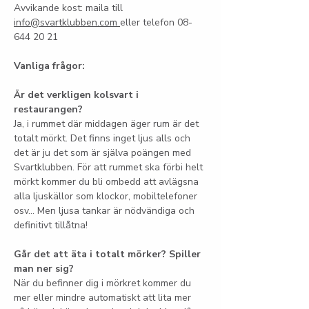
Avvikande kost: maila till 
info@svartklubben.com
eller telefon 08-
644 20 21
Vanliga frågor:
Är det verkligen kolsvart i 
restaurangen?
Ja, i rummet där middagen äger rum är det 
totalt mörkt. Det finns inget ljus alls och 
det är ju det som är själva poängen med 
Svartklubben. För att rummet ska förbi helt 
mörkt kommer du bli ombedd att avlägsna 
alla ljuskällor som klockor, mobiltelefoner 
osv… Men ljusa tankar är nödvändiga och 
definitivt tillåtna!
Går det att äta i totalt mörker? Spiller 
man ner sig?
När du befinner dig i mörkret kommer du 
mer eller mindre automatiskt att lita mer 