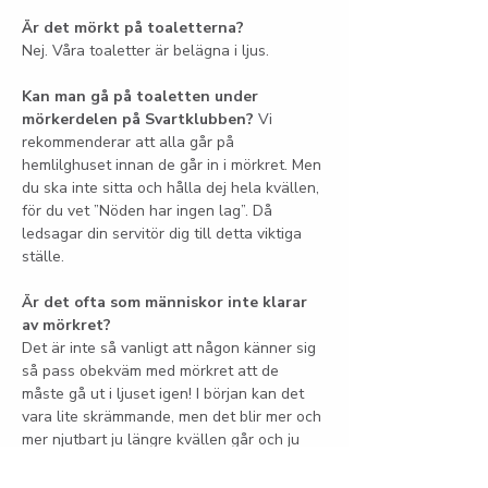
Är det mörkt på toaletterna?
Nej. Våra toaletter är belägna i ljus.
Kan man gå på toaletten under 
mörkerdelen på Svartklubben?
 Vi 
rekommenderar att alla går på 
hemlilghuset innan de går in i mörkret. Men 
du ska inte sitta och hålla dej hela kvällen, 
för du vet ”Nöden har ingen lag”. Då 
ledsagar din servitör dig till detta viktiga 
ställe.
Är det ofta som människor inte klarar 
av mörkret?
Det är inte så vanligt att någon känner sig 
så pass obekväm med mörkret att de 
måste gå ut i ljuset igen! I början kan det 
vara lite skrämmande, men det blir mer och 
mer njutbart ju längre kvällen går och ju 
mer du slappnar av. Våra servitörer har 
lång erfarenhet av att leva som 