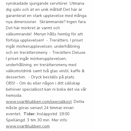
synskadade sjungande servitörer. Utmana 
dig själv och ät en unik måltid! Det här är 
garanterat en stark upplevelse med många 
nya dimensioner.  Skrämmande? Ingen fara. 
Det här mörkret är varmt och 
välkomnande!  Menyn hålls hemlig för att 
förhöja upplevelsen!  - Trerätters. I priset 
ingår mörkerupplevelsen, underhållning 
och en trerättersmeny. - Trerätters Deluxe. 
I priset ingår mörkerupplevelsen, 
underhållning, en trerättersmeny med 
välkomstdrink samt två glas vin/öl, kaffe & 
dessertvin.  - Dryck beställs på plats.  
OBS! - Om du eller någon i ditt sällskap 
behöver specialkost kan ni boka det via vår 
hemsida 
www.svartklubben.com/specialkost
. Detta 
måste göras senast 24 timmar innan 
eventet.  
Tider:
 Insläppstid: 18:00 
Spellängd: 3 tim 30 min  Mer info: 
www.svartklubben.com