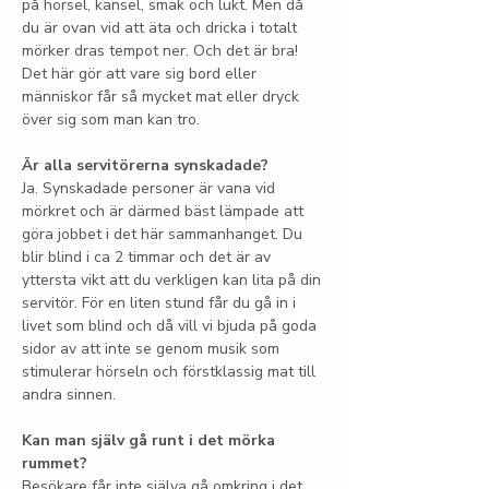
på hörsel, känsel, smak och lukt. Men då 
du är ovan vid att äta och dricka i totalt 
mörker dras tempot ner. Och det är bra! 
Det här gör att vare sig bord eller 
människor får så mycket mat eller dryck 
över sig som man kan tro.
Är alla servitörerna synskadade?
Ja. Synskadade personer är vana vid 
mörkret och är därmed bäst lämpade att 
göra jobbet i det här sammanhanget. Du 
blir blind i ca 2 timmar och det är av 
yttersta vikt att du verkligen kan lita på din 
servitör. För en liten stund får du gå in i 
livet som blind och då vill vi bjuda på goda 
sidor av att inte se genom musik som 
stimulerar hörseln och förstklassig mat till 
andra sinnen.
Kan man själv gå runt i det mörka 
rummet?
Besökare får inte själva gå omkring i det 