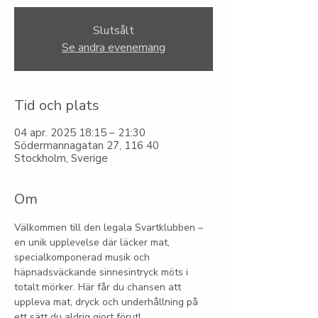
Slutsålt
Se andra evenemang
Tid och plats
04 apr. 2025 18:15 – 21:30
Södermannagatan 27, 116 40
Stockholm, Sverige
Om
Välkommen till den legala Svartklubben – 
en unik upplevelse där läcker mat, 
specialkomponerad musik och 
häpnadsväckande sinnesintryck möts i 
totalt mörker. Här får du chansen att 
uppleva mat, dryck och underhållning på 
ett sätt du aldrig gjort förut!