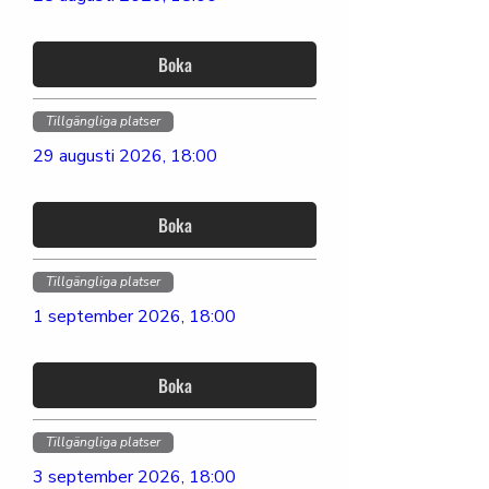
Boka
Tillgängliga platser
29 augusti 2026, 18:00
Boka
Tillgängliga platser
1 september 2026, 18:00
Boka
Tillgängliga platser
3 september 2026, 18:00