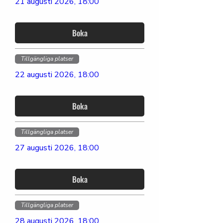
21 augusti 2026, 18:00
Boka
Tillgängliga platser
22 augusti 2026, 18:00
Boka
Tillgängliga platser
27 augusti 2026, 18:00
Boka
Tillgängliga platser
28 augusti 2026, 18:00