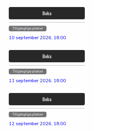
Boka
Tillgängliga platser
10 september 2026, 18:00
Boka
Tillgängliga platser
11 september 2026, 18:00
Boka
Tillgängliga platser
12 september 2026, 18:00