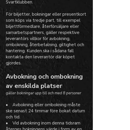
Svartklubben.
För biljetter, bokningar eller presentkort
som köps via tredje part, till exempel
biljettförmedlare, återförsäljare eller
samarbetspartners, gäller respektive
leverantörs villkor för avbokning,
ombokning, återbetalning, giltighet och
hantering. Kunden ska i sådana fall
kontakta den leverantör där köpet
gjordes.
Avbokning och ombokning
av enskilda platser
gäller bokningar upp till och med 8 personer
• Avbokning eller ombokning måste
ske senast 24 timmar före bokat datum
och tid.
• Vid avbokning inom denna tidsram
återges bokningens värde i form av en