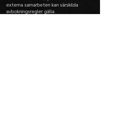
externa samarbeten kan särskilda
avbokningsregler gälla.
• Sådana regler anges vid
bokningstillfället och gäller framför
dessa allmänna villkor.
Genom att genomföra en bokning
godkänner du dessa villkor.
ÖPPET
Tis, tors, fre, lör
Endast förbokning
Boka
KONTAKT
Ring oss