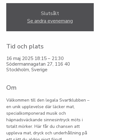
Slutsålt
Se andra evenemang
Tid och plats
16 maj 2025 18:15 – 21:30
Södermannagatan 27, 116 40
Stockholm, Sverige
Om
Välkommen till den legala Svartklubben – 
en unik upplevelse där läcker mat, 
specialkomponerad musik och 
häpnadsväckande sinnesintryck möts i 
totalt mörker. Här får du chansen att 
uppleva mat, dryck och underhållning på 
ett sätt du aldrig gjort förut!