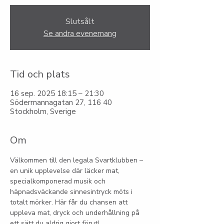
Slutsålt
Se andra evenemang
Tid och plats
16 sep. 2025 18:15 – 21:30
Södermannagatan 27, 116 40
Stockholm, Sverige
Om
Välkommen till den legala Svartklubben – 
en unik upplevelse där läcker mat, 
specialkomponerad musik och 
häpnadsväckande sinnesintryck möts i 
totalt mörker. Här får du chansen att 
uppleva mat, dryck och underhållning på 
ett sätt du aldrig gjort förut!