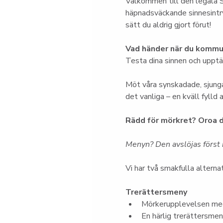
Välkommen till den legala S
häpnadsväckande sinnesintry
sätt du aldrig gjort förut!
Vad händer när du kommun
Testa dina sinnen och upptäc
Möt våra synskadade, sjunga
det vanliga – en kväll fylld
Rädd för mörkret? Oroa d
Menyn? Den avslöjas först i
Vi har två smakfulla alternat
Trerättersmeny
Mörkerupplevelsen med
En härlig trerättersme