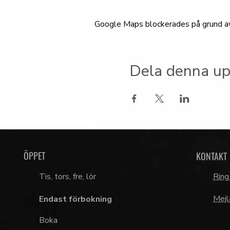
Google Maps blockerades på grund av d
Dela denna up
ÖPPET
KONTAKT
Tis, tors, fre, lör
Ring
Mejl
Endast förbokning
Boka