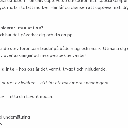
vartklubben – en unik upplevelse där läcker mat, specialkompo
ck möts i totalt mörker. Här får du chansen att uppleva mat, dry
icerar utan att se?
k hur det påverkar dig och din grupp.
nde servitörer som bjuder på både magi och musik. Utmana dig s
 av överraskningar och nya perspektiv väntar!
ig inte
 – hos oss är det varmt, tryggt och inbjudande.
 slutet av kvällen – allt för att maximera spänningen!
iv – hitta din favorit nedan:
 underhållning
ny