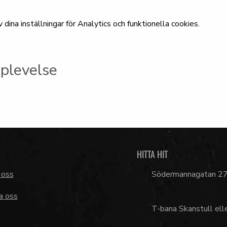
ina inställningar för Analytics och funktionella cookies.
plevelse
HITTA HIT
 oss
Södermannagatan 2
a oss
T-bana Skanstull ell