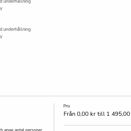
 underhållning
ny
 underhållning
ny
Pris
Från 0,00 kr till 1 495,00
h ange antal personer.
