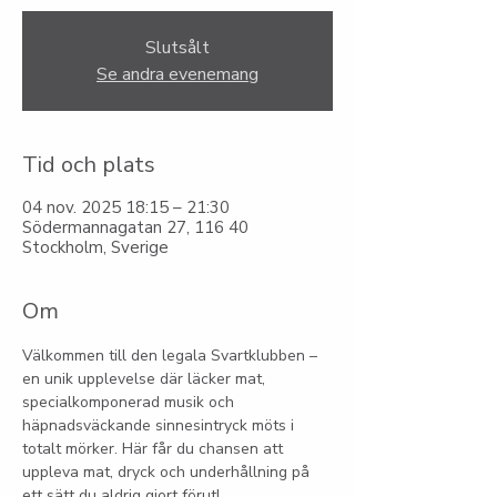
Slutsålt
Se andra evenemang
Tid och plats
04 nov. 2025 18:15 – 21:30
Södermannagatan 27, 116 40
Stockholm, Sverige
Om
Välkommen till den legala Svartklubben – 
en unik upplevelse där läcker mat, 
specialkomponerad musik och 
häpnadsväckande sinnesintryck möts i 
totalt mörker. Här får du chansen att 
uppleva mat, dryck och underhållning på 
ett sätt du aldrig gjort förut!