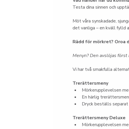
Vad händer när du kommun
Testa dina sinnen och upptäc
Möt våra synskadade, sjunga
det vanliga – en kväll fylld
Rädd för mörkret? Oroa d
Menyn? Den avslöjas först i
Vi har två smakfulla alternat
Trerättersmeny
Mörkerupplevelsen med
En härlig trerättersme
Dryck beställs separat
Trerättersmeny Deluxe
Mörkerupplevelsen med