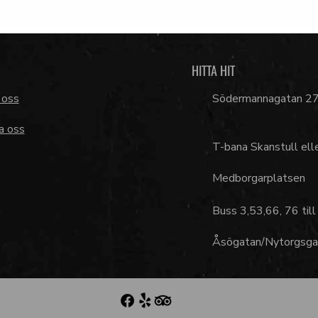
HITTA HIT
 oss
Södermannagatan 2
a oss
T-bana Skanstull ell
Medborgarplatsen
Buss 3,53,66, 76 till
Åsögatan/Nytorgsga