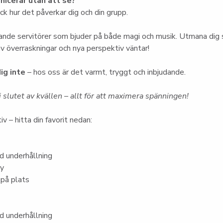
icerar utan att se?
k hur det påverkar dig och din grupp.
nde servitörer som bjuder på både magi och musik. Utmana dig s
 av överraskningar och nya perspektiv väntar!
ig inte
 – hos oss är det varmt, tryggt och inbjudande.
 slutet av kvällen – allt för att maximera spänningen!
iv – hitta din favorit nedan:
 underhållning
ny
 på plats
 underhållning