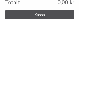
Totalt
0,00 kr
Kassa
ÖPPET
Tis, tors, fre, lör
Endast förbokning
Boka