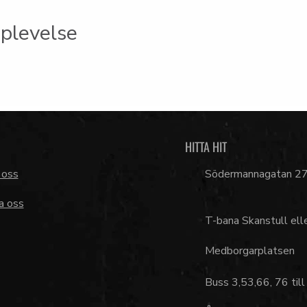
plevelse
HITTA HIT
 oss
Södermannagatan 2
a oss
T-bana Skanstull ell
Medborgarplatsen
Buss 3,53,66, 76 till