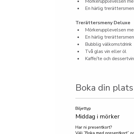
Mörkerupplevelsen med
En härlig trerättersme
Trerättersmeny Deluxe
Mörkerupplevelsen med
En härlig trerättersme
Bubblig välkomstdrink
Två glas vin eller öl
Kaffe/te och dessertvin
Boka din plats
Biljettyp
Middag i mörker
Har ni presentkort?

Välj ”Boka med presentkort” oc