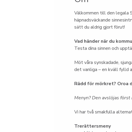
Välkommen till den legala S
häpnadsväckande sinnesintry
sätt du aldrig gjort förut!
Vad händer när du kommun
Testa dina sinnen och upptäc
Möt våra synskadade, sjunga
det vanliga – en kväll fylld
Rädd för mörkret? Oroa d
Menyn? Den avslöjas först i
Vi har två smakfulla alternat
Trerättersmeny