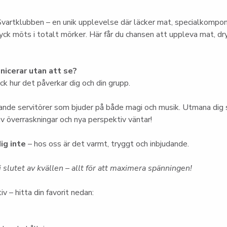
vartklubben – en unik upplevelse där läcker mat, specialkompo
ck möts i totalt mörker. Här får du chansen att uppleva mat, dry
icerar utan att se?
k hur det påverkar dig och din grupp.
nde servitörer som bjuder på både magi och musik. Utmana dig s
 av överraskningar och nya perspektiv väntar!
ig inte
 – hos oss är det varmt, tryggt och inbjudande.
 slutet av kvällen – allt för att maximera spänningen!
iv – hitta din favorit nedan: