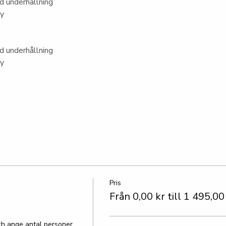
 underhållning
ny
 underhållning
ny
Pris
Från 0,00 kr till 1 495,00
h ange antal personer.
