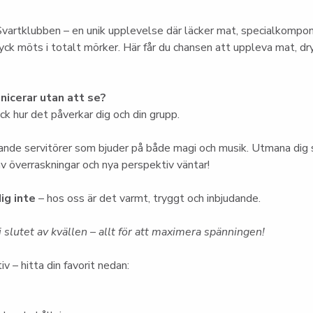
vartklubben – en unik upplevelse där läcker mat, specialkompo
ck möts i totalt mörker. Här får du chansen att uppleva mat, dry
icerar utan att se?
k hur det påverkar dig och din grupp.
nde servitörer som bjuder på både magi och musik. Utmana dig s
 av överraskningar och nya perspektiv väntar!
ig inte
 – hos oss är det varmt, tryggt och inbjudande.
 slutet av kvällen – allt för att maximera spänningen!
iv – hitta din favorit nedan: