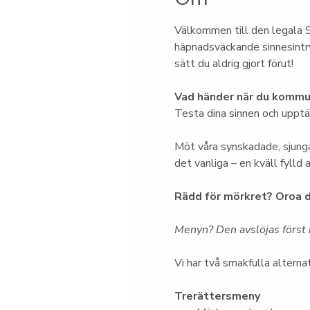
Välkommen till den legala S
häpnadsväckande sinnesintry
sätt du aldrig gjort förut!
Vad händer när du kommun
Testa dina sinnen och upptäc
Möt våra synskadade, sjunga
det vanliga – en kväll fylld
Rädd för mörkret? Oroa d
Menyn? Den avslöjas först i
Vi har två smakfulla alternat
Trerättersmeny