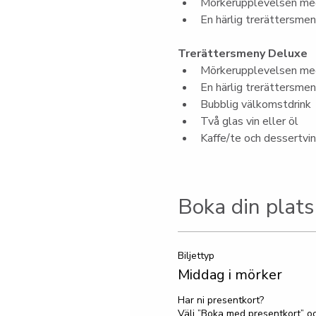
Mörkerupplevelsen med
En härlig trerättersme
Trerättersmeny Deluxe
Mörkerupplevelsen med
En härlig trerättersme
Bubblig välkomstdrink
Två glas vin eller öl
Kaffe/te och dessertvin
Boka din plats
Biljettyp
Middag i mörker
Har ni presentkort?

Välj ”Boka med presentkort” oc