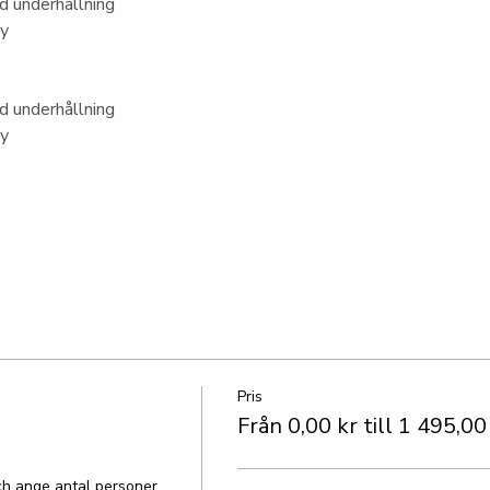
 underhållning
ny
 underhållning
ny
Pris
Från 0,00 kr till 1 495,00
h ange antal personer.
