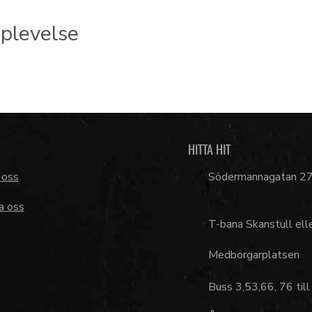
plevelse
HITTA HIT
 oss
Södermannagatan 2
a oss
T-bana Skanstull ell
Medborgarplatsen
Buss 3,53,66, 76 till