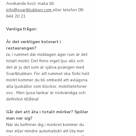
Avvikande kost: maila till 
info@svartklubben.com
eller telefon 08-
644 20 21
Vanliga frågor:
Är det verkligen kolsvart i 
restaurangen?
Ja, i rummet där middagen äger rum är det 
totalt mörkt. Det finns inget ljus alls och 
det är ju det som är själva poängen med 
Svartklubben. För att rummet ska förbi helt 
mörkt kommer du bli ombedd att avlägsna 
alla ljuskällor som klockor, mobiltelefoner 
osv… Men ljusa tankar är nödvändiga och 
definitivt tillåtna!
Går det att äta i totalt mörker? Spiller 
man ner sig?
När du befinner dig i mörkret kommer du 
mer eller mindre automatiskt att lita mer 