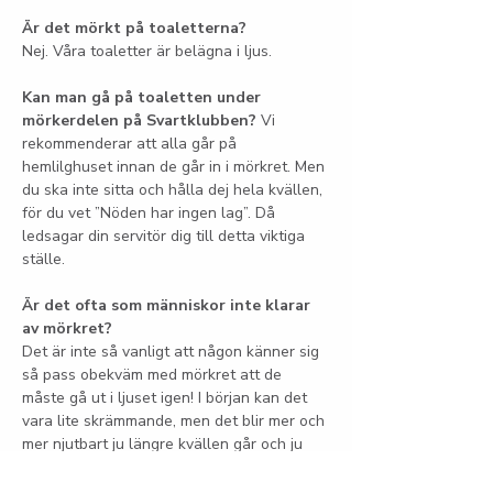
Är det mörkt på toaletterna?
Nej. Våra toaletter är belägna i ljus.
Kan man gå på toaletten under 
mörkerdelen på Svartklubben?
 Vi 
rekommenderar att alla går på 
hemlilghuset innan de går in i mörkret. Men 
du ska inte sitta och hålla dej hela kvällen, 
för du vet ”Nöden har ingen lag”. Då 
ledsagar din servitör dig till detta viktiga 
ställe.
Är det ofta som människor inte klarar 
av mörkret?
Det är inte så vanligt att någon känner sig 
så pass obekväm med mörkret att de 
måste gå ut i ljuset igen! I början kan det 
vara lite skrämmande, men det blir mer och 
mer njutbart ju längre kvällen går och ju 
mer du slappnar av. Våra servitörer har 
lång erfarenhet av att leva som 