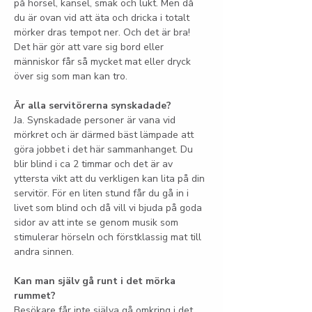
på hörsel, känsel, smak och lukt. Men då 
du är ovan vid att äta och dricka i totalt 
mörker dras tempot ner. Och det är bra! 
Det här gör att vare sig bord eller 
människor får så mycket mat eller dryck 
över sig som man kan tro.
Är alla servitörerna synskadade?
Ja. Synskadade personer är vana vid 
mörkret och är därmed bäst lämpade att 
göra jobbet i det här sammanhanget. Du 
blir blind i ca 2 timmar och det är av 
yttersta vikt att du verkligen kan lita på din 
servitör. För en liten stund får du gå in i 
livet som blind och då vill vi bjuda på goda 
sidor av att inte se genom musik som 
stimulerar hörseln och förstklassig mat till 
andra sinnen.
Kan man själv gå runt i det mörka 
rummet?
Besökare får inte själva gå omkring i det 