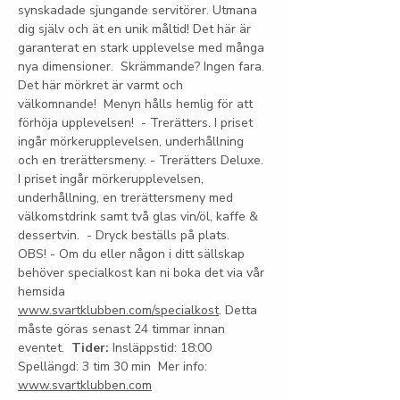
synskadade sjungande servitörer. Utmana 
dig själv och ät en unik måltid! Det här är 
garanterat en stark upplevelse med många 
nya dimensioner.  Skrämmande? Ingen fara. 
Det här mörkret är varmt och 
välkomnande!  Menyn hålls hemlig för att 
förhöja upplevelsen!  - Trerätters. I priset 
ingår mörkerupplevelsen, underhållning 
och en trerättersmeny. - Trerätters Deluxe. 
I priset ingår mörkerupplevelsen, 
underhållning, en trerättersmeny med 
välkomstdrink samt två glas vin/öl, kaffe & 
dessertvin.  - Dryck beställs på plats.  
OBS! - Om du eller någon i ditt sällskap 
behöver specialkost kan ni boka det via vår 
hemsida 
www.svartklubben.com/specialkost
. Detta 
måste göras senast 24 timmar innan 
eventet.  
Tider:
 Insläppstid: 18:00 
Spellängd: 3 tim 30 min  Mer info: 
www.svartklubben.com