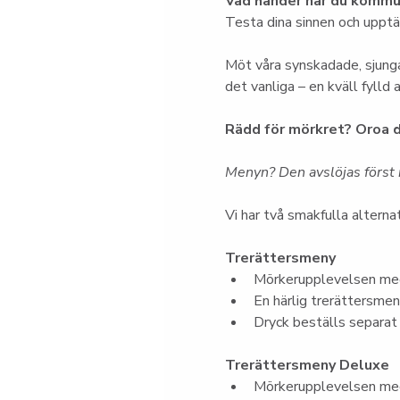
Vad händer när du kommun
Testa dina sinnen och upptäc
Möt våra synskadade, sjunga
det vanliga – en kväll fylld
Rädd för mörkret? Oroa d
Menyn? Den avslöjas först i
Vi har två smakfulla alternat
Trerättersmeny
Mörkerupplevelsen med
En härlig trerättersme
Dryck beställs separat
Trerättersmeny Deluxe
Mörkerupplevelsen med