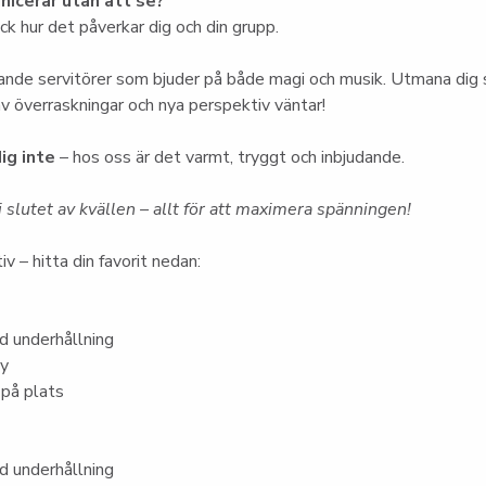
icerar utan att se?
k hur det påverkar dig och din grupp.
nde servitörer som bjuder på både magi och musik. Utmana dig s
 av överraskningar och nya perspektiv väntar!
ig inte
 – hos oss är det varmt, tryggt och inbjudande.
 slutet av kvällen – allt för att maximera spänningen!
iv – hitta din favorit nedan:
 underhållning
ny
 på plats
 underhållning