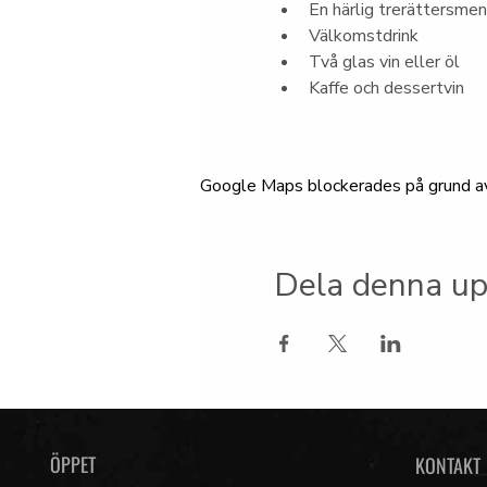
En härlig trerättersme
Välkomstdrink
Två glas vin eller öl
Kaffe och dessertvin
Google Maps blockerades på grund av d
Dela denna up
ÖPPET
KONTAKT