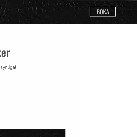
BOKA
ker
synliga!