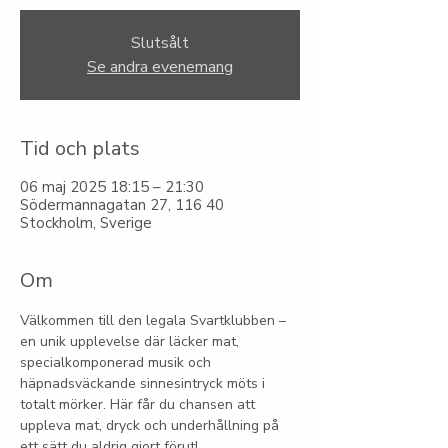
Slutsålt
Se andra evenemang
Tid och plats
06 maj 2025 18:15 – 21:30
Södermannagatan 27, 116 40
Stockholm, Sverige
Om
Välkommen till den legala Svartklubben – 
en unik upplevelse där läcker mat, 
specialkomponerad musik och 
häpnadsväckande sinnesintryck möts i 
totalt mörker. Här får du chansen att 
uppleva mat, dryck och underhållning på 
ett sätt du aldrig gjort förut!