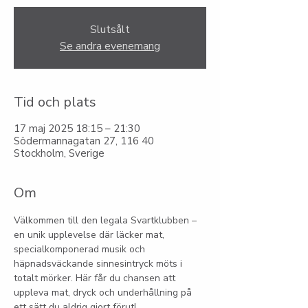
Slutsålt
Se andra evenemang
Tid och plats
17 maj 2025 18:15 – 21:30
Södermannagatan 27, 116 40
Stockholm, Sverige
Om
Välkommen till den legala Svartklubben – 
en unik upplevelse där läcker mat, 
specialkomponerad musik och 
häpnadsväckande sinnesintryck möts i 
totalt mörker. Här får du chansen att 
uppleva mat, dryck och underhållning på 
ett sätt du aldrig gjort förut!