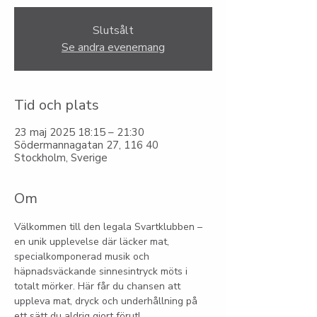
Slutsålt
Se andra evenemang
Tid och plats
23 maj 2025 18:15 – 21:30
Södermannagatan 27, 116 40
Stockholm, Sverige
Om
Välkommen till den legala Svartklubben – 
en unik upplevelse där läcker mat, 
specialkomponerad musik och 
häpnadsväckande sinnesintryck möts i 
totalt mörker. Här får du chansen att 
uppleva mat, dryck och underhållning på 
ett sätt du aldrig gjort förut!