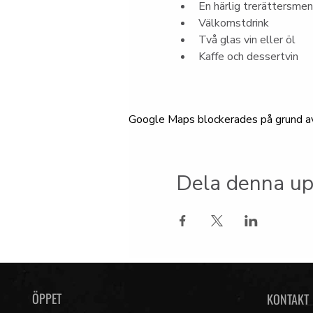
En härlig trerättersme
Välkomstdrink
Två glas vin eller öl
Kaffe och dessertvin
Google Maps blockerades på grund av d
Dela denna up
ÖPPET
KONTAKT