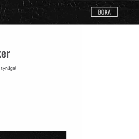
BOKA
ker
synliga!