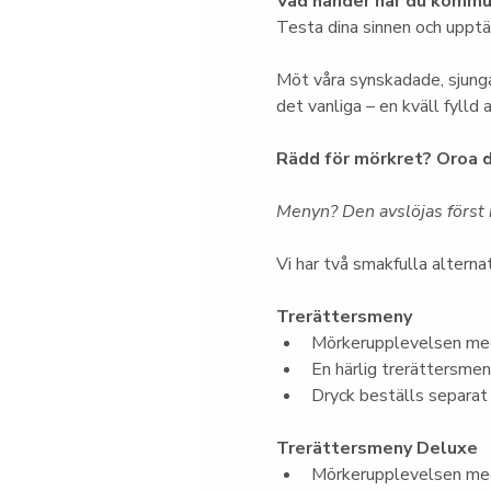
Vad händer när du kommun
Testa dina sinnen och upptäc
Möt våra synskadade, sjunga
det vanliga – en kväll fylld
Rädd för mörkret? Oroa d
Menyn? Den avslöjas först i
Vi har två smakfulla alternat
Trerättersmeny
Mörkerupplevelsen med
En härlig trerättersme
Dryck beställs separat
Trerättersmeny Deluxe
Mörkerupplevelsen med