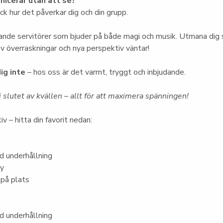
icerar utan att se?
k hur det påverkar dig och din grupp.
nde servitörer som bjuder på både magi och musik. Utmana dig s
 av överraskningar och nya perspektiv väntar!
ig inte
 – hos oss är det varmt, tryggt och inbjudande.
 slutet av kvällen – allt för att maximera spänningen!
iv – hitta din favorit nedan:
 underhållning
ny
 på plats
 underhållning