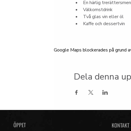
En härlig trerättersme
Välkomstdrink
Två glas vin eller öl
Kaffe och dessertvin
Google Maps blockerades på grund av d
Dela denna up
ÖPPET
KONTAKT