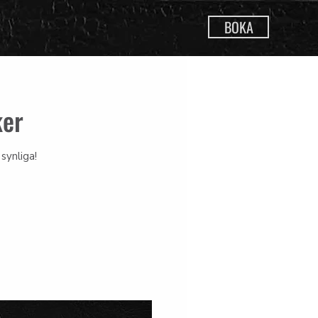
BOKA
ker
synliga!