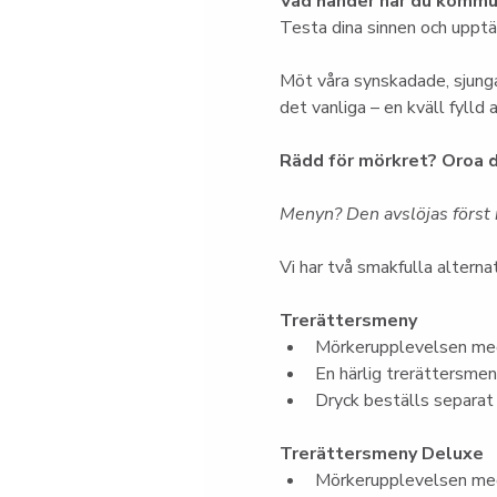
Vad händer när du kommun
Testa dina sinnen och upptäc
Möt våra synskadade, sjunga
det vanliga – en kväll fylld
Rädd för mörkret? Oroa d
Menyn? Den avslöjas först i
Vi har två smakfulla alternat
Trerättersmeny
Mörkerupplevelsen med
En härlig trerättersme
Dryck beställs separat
Trerättersmeny Deluxe
Mörkerupplevelsen med