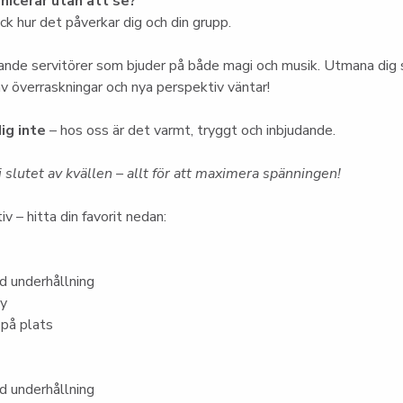
icerar utan att se?
k hur det påverkar dig och din grupp.
nde servitörer som bjuder på både magi och musik. Utmana dig s
 av överraskningar och nya perspektiv väntar!
ig inte
 – hos oss är det varmt, tryggt och inbjudande.
 slutet av kvällen – allt för att maximera spänningen!
iv – hitta din favorit nedan:
 underhållning
ny
 på plats
 underhållning