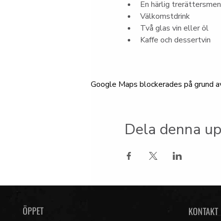
En härlig trerättersme
Välkomstdrink
Två glas vin eller öl
Kaffe och dessertvin
Google Maps blockerades på grund av d
Dela denna up
ÖPPET
KONTAKT