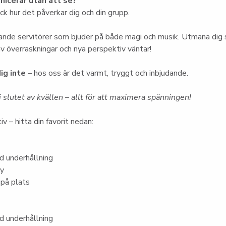
icerar utan att se?
k hur det påverkar dig och din grupp.
nde servitörer som bjuder på både magi och musik. Utmana dig s
 av överraskningar och nya perspektiv väntar!
ig inte
 – hos oss är det varmt, tryggt och inbjudande.
 slutet av kvällen – allt för att maximera spänningen!
iv – hitta din favorit nedan:
 underhållning
ny
 på plats
 underhållning