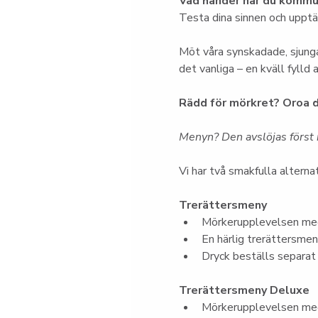
Vad händer när du kommun
Testa dina sinnen och upptäc
Möt våra synskadade, sjunga
det vanliga – en kväll fylld
Rädd för mörkret? Oroa d
Menyn? Den avslöjas först i
Vi har två smakfulla alternat
Trerättersmeny
Mörkerupplevelsen med
En härlig trerättersme
Dryck beställs separat
Trerättersmeny Deluxe
Mörkerupplevelsen med