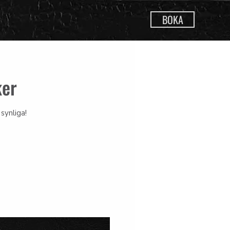
BOKA
ker
synliga!