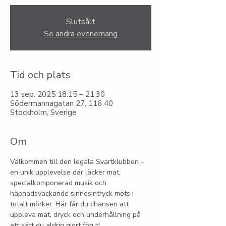
Slutsålt
Se andra evenemang
Tid och plats
13 sep. 2025 18:15 – 21:30
Södermannagatan 27, 116 40
Stockholm, Sverige
Om
Välkommen till den legala Svartklubben – 
en unik upplevelse där läcker mat, 
specialkomponerad musik och 
häpnadsväckande sinnesintryck möts i 
totalt mörker. Här får du chansen att 
uppleva mat, dryck och underhållning på 
ett sätt du aldrig gjort förut!